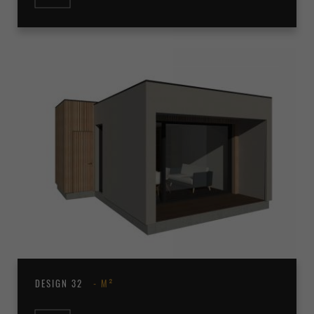
DESIGN 32
M²