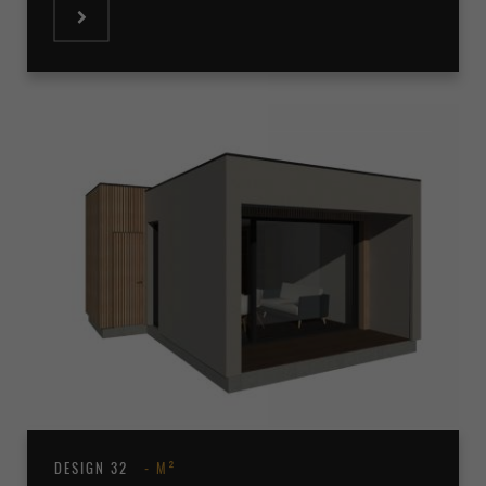
DESIGN 32
M²