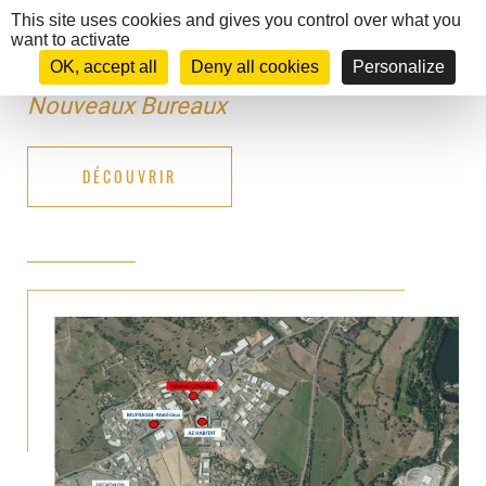
Cookies management panel
This site uses cookies and gives you control over what you
X
want to activate
MENU
OK, accept all
Deny all cookies
Personalize
Nouveaux Bureaux
DÉCOUVRIR
DOMUS
ECOLOGIA
GUIDES
D'UTILISATIONS