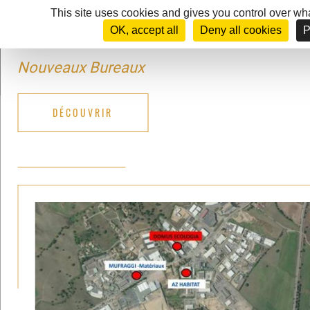
Cookies management panel
This site uses cookies and gives you control over wha
OK, accept all
Deny all cookies
P
MENU
Nouveaux Bureaux
DÉCOUVRIR
NOS PRINCIPES ISOLATION