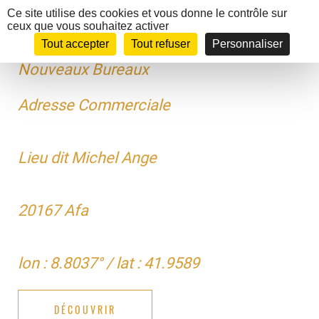
Panneau de gestion des cookies
Ce site utilise des cookies et vous donne le contrôle sur
X
ceux que vous souhaitez activer
MENU
Tout accepter
Tout refuser
Personnaliser
Nouveaux Bureaux
Adresse Commerciale
DOMUS ECOLOGIA : NOTRE GAMME
Lieu dit Michel Ange
LA CONSTRUCTION SELON DOMUS ECOLOGIA
20167 Afa
NOUVELLE VISUALISATION 3D ET INSERTION SUR LE
TERRAIN
lon : 8.8037° / lat : 41.9589
une réponse à toutes vos attentes
DÉCOUVRIR
DOMUS ECOLOGIA vous propose une solution pour