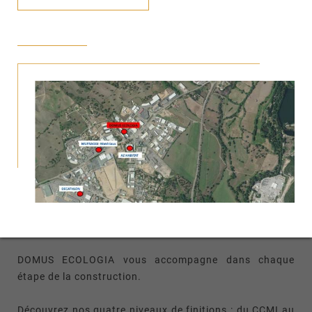
construire votre maison et devenir propriétaire.
Que vous soyez bricoleur ou non, choisissez la version
qui vous correspond ! Profitez de votre temps libre pour
faire des économies en participant à la construction de
votre maison.
Avec DOMUS ECOLOGIA c'est le moment de concrétiser
votre rêve, un cocon pour votre famille.
Nos maisons de qualité répondent à toutes les normes
en vigueur. Deux solutions de murs 145 mm ou 220 mm
avec des « R » allant de 6.5 à 9.8, et un déphasage de
15 à 18 heures, une économie d’Energie et un confort
d'été inégalable.
DOMUS ECOLOGIA vous accompagne dans chaque
étape de la construction.
Découvrez nos quatre niveaux de finitions : du CCMI au