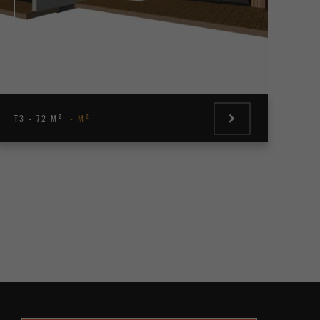
T3 - 72 M²
M²