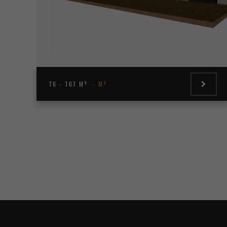
T6 - 167 M²
M²