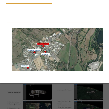
NOUVEAU VISUEL 3D
Nouveau sur le configurateur vous avez un bouton visuel 3D
cela vous permet sur un ecran d'ordinateur de télécharger le
modèle 3D qui vous conviens
suivre la notice jointe.
De chiffrer précisement en fonction des courbes de votre terrain
tous les modèles peuvent ètre réalisés sur demande
PHOTOS