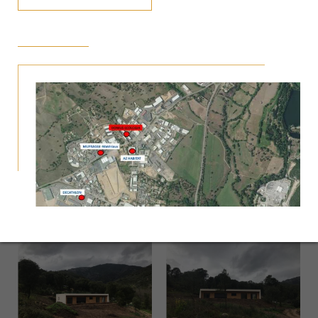
Superbe maison de 110 m²
Salon sejour
suite parentale avec dressing et salle de bains
Cellier
Wc independant
Salle de bains avec baignoire
2 Chambres avec dressing
photos interieurs prochainement
PHOTOS