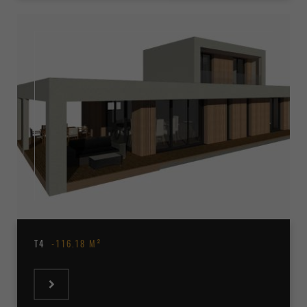
T4
116.18 M²