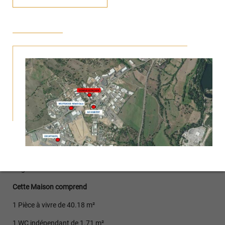
Modèle design de 120 m²
- Espace aéré, forme simple, design
épuré. Cette maison contemporaine se distingue par son
originalité, la qualité de ses matériaux, (menuiseries aluminium,
volets roulants électriques, finitions personnalisées) et son
isolation naturelle avec un déphasage de 14 heures (protection
contre la chaleur). Une isolation naturelle de qualité qui permet à
la fois d'accroître votre confort, de réduire votre consommation
d'énergie de chauffage et de climatisation
La chaleur reste à l‘extérieur - le confort, à l‘intérieur.
Les isolants STEICO assurent une température et un climat
maitrisés et confortables même en période de forte chaleur.
Ce plan intérieur est entièrement modifiable, selon vos
exigences.
Cette Maison comprend
1 Pièce à vivre de 40.18 m²
1 WC indépendant de 1.71 m²