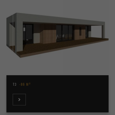
T3
86 M²