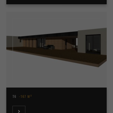
T6
167 M²